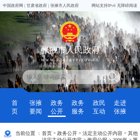
中国政府网
|
甘肃省政府
|
张掖市人民政府
网站支持IPv6
无障碍阅读
张掖市人民政府
www.zhangye.gov.cn
首
张掖
政务
政务
政民
走进
页
要闻
公开
服务
互动
张掖
>
>
>
当前位置 ：
首页
政务公开
法定主动公开内容
其他
>
>
>
法定主动公开内容
政府公报
2006年
第