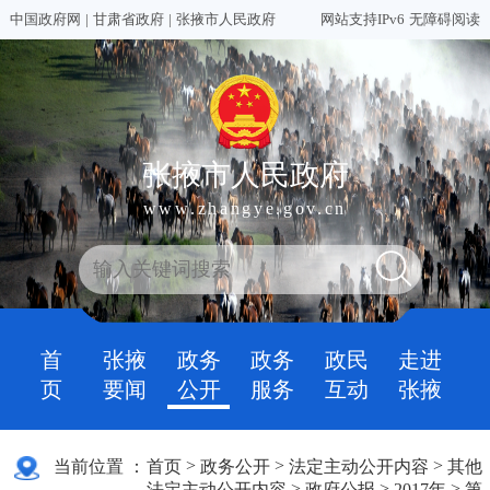
中国政府网
|
甘肃省政府
|
张掖市人民政府
网站支持IPv6
无障碍阅读
张掖市人民政府
www.zhangye.gov.cn
首
张掖
政务
政务
政民
走进
页
要闻
公开
服务
互动
张掖
>
>
>
当前位置 ：
首页
政务公开
法定主动公开内容
其他
>
>
>
法定主动公开内容
政府公报
2017年
第