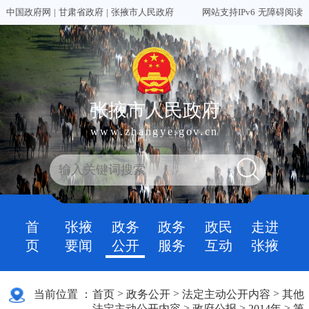
中国政府网
|
甘肃省政府
|
张掖市人民政府
网站支持IPv6
无障碍阅读
张掖市人民政府
www.zhangye.gov.cn
首
张掖
政务
政务
政民
走进
页
要闻
公开
服务
互动
张掖
>
>
>
当前位置 ：
首页
政务公开
法定主动公开内容
其他
>
>
>
法定主动公开内容
政府公报
2014年
第