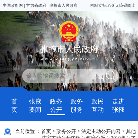
中国政府网
|
甘肃省政府
|
张掖市人民政府
网站支持IPv6
无障碍阅读
张掖市人民政府
www.zhangye.gov.cn
首
张掖
政务
政务
政民
走进
页
要闻
公开
服务
互动
张掖
>
>
>
当前位置 ：
首页
政务公开
法定主动公开内容
其他
>
>
>
法定主动公开内容
政府公报
2019年
第