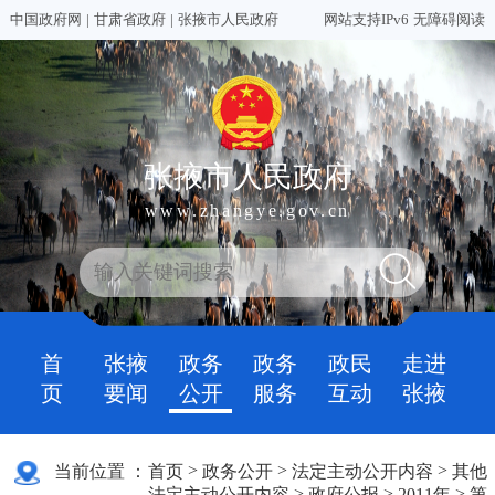
中国政府网
|
甘肃省政府
|
张掖市人民政府
网站支持IPv6
无障碍阅读
张掖市人民政府
www.zhangye.gov.cn
首
张掖
政务
政务
政民
走进
页
要闻
公开
服务
互动
张掖
>
>
>
当前位置 ：
首页
政务公开
法定主动公开内容
其他
>
>
>
法定主动公开内容
政府公报
2011年
第