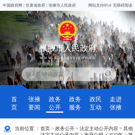
中国政府网
|
甘肃省政府
|
张掖市人民政府
网站支持IPv6
无障碍阅读
张掖市人民政府
www.zhangye.gov.cn
首
张掖
政务
政务
政民
走进
页
要闻
公开
服务
互动
张掖
>
>
>
当前位置 ：
首页
政务公开
法定主动公开内容
其他
>
>
>
法定主动公开内容
政府公报
2020年
第