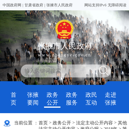
中国政府网
|
甘肃省政府
|
张掖市人民政府
网站支持IPv6
无障碍阅读
张掖市人民政府
www.zhangye.gov.cn
首
张掖
政务
政务
政民
走进
页
要闻
公开
服务
互动
张掖
>
>
>
当前位置 ：
首页
政务公开
法定主动公开内容
其他
>
>
>
法定主动公开内容
政府公报
2018年
第