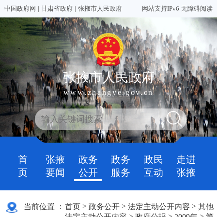
中国政府网
|
甘肃省政府
|
张掖市人民政府
网站支持IPv6
无障碍阅读
张掖市人民政府
www.zhangye.gov.cn
首
张掖
政务
政务
政民
走进
页
要闻
公开
服务
互动
张掖
>
>
>
当前位置 ：
首页
政务公开
法定主动公开内容
其他
>
>
>
法定主动公开内容
政府公报
2009年
第