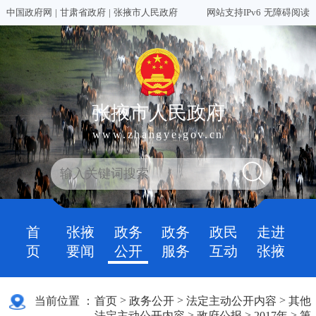
中国政府网
|
甘肃省政府
|
张掖市人民政府
网站支持IPv6
无障碍阅读
张掖市人民政府
www.zhangye.gov.cn
首
张掖
政务
政务
政民
走进
页
要闻
公开
服务
互动
张掖
>
>
>
当前位置 ：
首页
政务公开
法定主动公开内容
其他
>
>
>
法定主动公开内容
政府公报
2017年
第