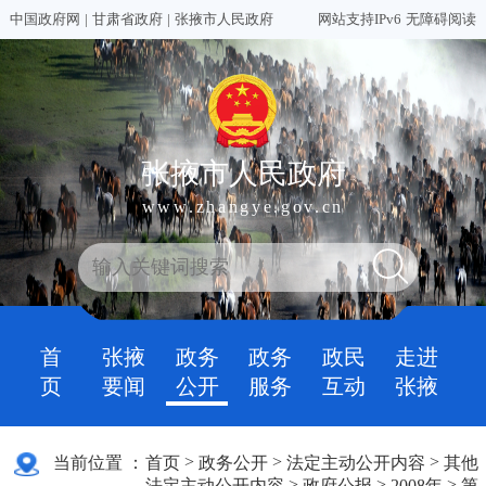
中国政府网
|
甘肃省政府
|
张掖市人民政府
网站支持IPv6
无障碍阅读
张掖市人民政府
www.zhangye.gov.cn
首
张掖
政务
政务
政民
走进
页
要闻
公开
服务
互动
张掖
>
>
>
当前位置 ：
首页
政务公开
法定主动公开内容
其他
>
>
>
法定主动公开内容
政府公报
2008年
第