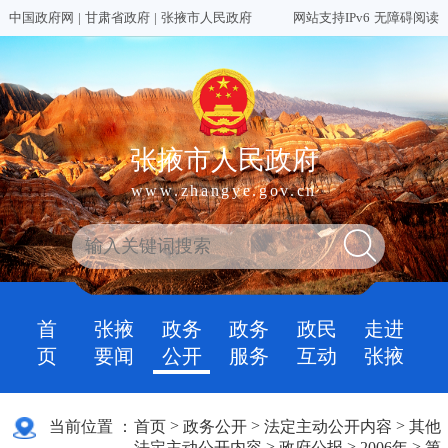
中国政府网
|
甘肃省政府
|
张掖市人民政府
网站支持IPv6
无障碍阅读
张掖市人民政府
www.zhangye.gov.cn
首
张掖
政务
政务
政民
走进
页
要闻
公开
服务
互动
张掖
>
>
>
当前位置 ：
首页
政务公开
法定主动公开内容
其他
>
>
>
法定主动公开内容
政府公报
2006年
第