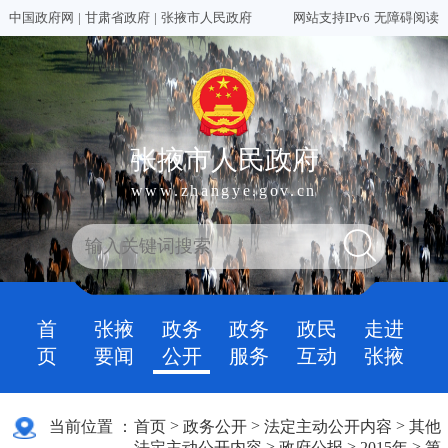
中国政府网
|
甘肃省政府
|
张掖市人民政府
网站支持IPv6
无障碍阅读
张掖市人民政府
www.zhangye.gov.cn
首
张掖
政务
政务
政民
走进
页
要闻
公开
服务
互动
张掖
>
>
>
当前位置 ：
首页
政务公开
法定主动公开内容
其他
>
>
>
法定主动公开内容
政府公报
2015年
第