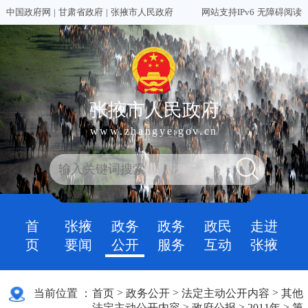
中国政府网
|
甘肃省政府
|
张掖市人民政府
网站支持IPv6
无障碍阅读
张掖市人民政府
www.zhangye.gov.cn
首
张掖
政务
政务
政民
走进
页
要闻
公开
服务
互动
张掖
>
>
>
当前位置 ：
首页
政务公开
法定主动公开内容
其他
>
>
>
法定主动公开内容
政府公报
2011年
第