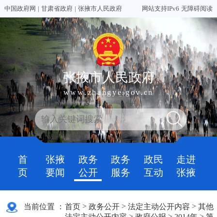
中国政府网
|
甘肃省政府
|
张掖市人民政府
网站支持IPv6
无障碍阅读
张掖市人民政府
www.zhangye.gov.cn
首
张掖
政务
政务
政民
走进
页
要闻
公开
服务
互动
张掖
>
>
>
当前位置 ：
首页
政务公开
法定主动公开内容
其他
>
>
>
法定主动公开内容
政府公报
2014年
第