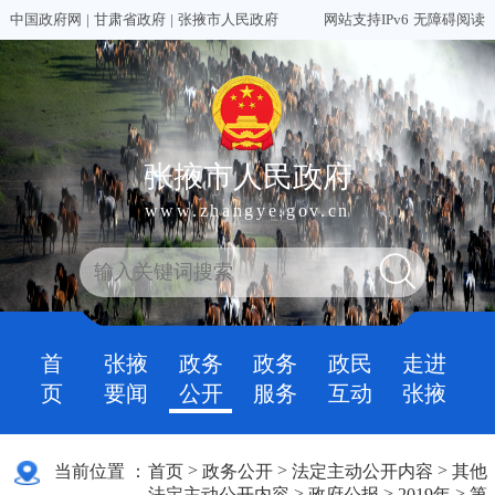
中国政府网
|
甘肃省政府
|
张掖市人民政府
网站支持IPv6
无障碍阅读
张掖市人民政府
www.zhangye.gov.cn
首
张掖
政务
政务
政民
走进
页
要闻
公开
服务
互动
张掖
>
>
>
当前位置 ：
首页
政务公开
法定主动公开内容
其他
>
>
>
法定主动公开内容
政府公报
2019年
第