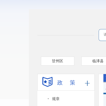
甘州区
临泽县
政 策
·
规章