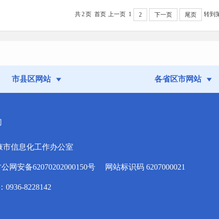
共
2
页
首页
上一页
1
转到
2
下一页
尾页
市县区网站
各省区市网站
们
掖市信息化工作办公室
安备62070202000150号
网站标识码 6207000021
936-8228142