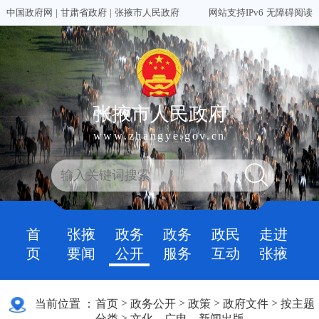
中国政府网
|
甘肃省政府
|
张掖市人民政府
网站支持IPv6
无障碍阅读
张掖市人民政府
www.zhangye.gov.cn
首
张掖
政务
政务
政民
走进
页
要闻
公开
服务
互动
张掖
>
>
>
>
当前位置 ：
首页
政务公开
政策
政府文件
按主题
>
分类
文化、广电、新闻出版