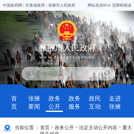
中国政府网
|
甘肃省政府
|
张掖市人民政府
网站支持IPv6
无障碍阅读
张掖市人民政府
www.zhangye.gov.cn
首
张掖
政务
政务
政民
走进
页
要闻
公开
服务
互动
张掖
>
>
>
当前位置 ：
首页
政务公开
法定主动公开内容
重大
民生信息