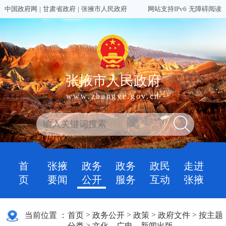
中国政府网
|
甘肃省政府
|
张掖市人民政府
网站支持IPv6
无障碍阅读
张掖市人民政府
www.zhangye.gov.cn
首
张掖
政务
政务
政民
走进
页
要闻
公开
服务
互动
张掖
>
>
>
>
当前位置 ：
首页
政务公开
政策
政府文件
按主题
>
分类
文化、广电、新闻出版