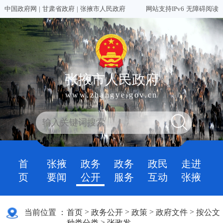
中国政府网
|
甘肃省政府
|
张掖市人民政府
网站支持IPv6
无障碍阅读
张掖市人民政府
www.zhangye.gov.cn
首
张掖
政务
政务
政民
走进
页
要闻
公开
服务
互动
张掖
>
>
>
>
当前位置 ：
首页
政务公开
政策
政府文件
按公文
>
种类分类
张政发