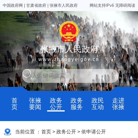
中国政府网
|
甘肃省政府
|
张掖市人民政府
网站支持IPv6
无障碍阅读
张掖市人民政府
www.zhangye.gov.cn
首
张掖
政务
政务
政民
走进
页
要闻
公开
服务
互动
张掖
当前位置 ：
首页
>
政务公开
>
依申请公开