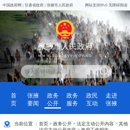
中国政府网
|
甘肃省政府
|
张掖市人民政府
网站支持IPv6
无障碍阅读
张掖市人民政府
www.zhangye.gov.cn
首
张掖
政务
政务
政民
走进
页
要闻
公开
服务
互动
张掖
>
>
>
当前位置 ：
首页
政务公开
法定主动公开内容
其他
>
法定主动公开内容
政府工作报告