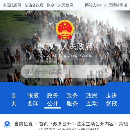
中国政府网
|
甘肃省政府
|
张掖市人民政府
网站支持IPv6
无障碍阅读
张掖市人民政府
www.zhangye.gov.cn
首
张掖
政务
政务
政民
走进
页
要闻
公开
服务
互动
张掖
>
>
>
当前位置 ：
首页
政务公开
法定主动公开内容
其他
>
法定主动公开内容
政策解读