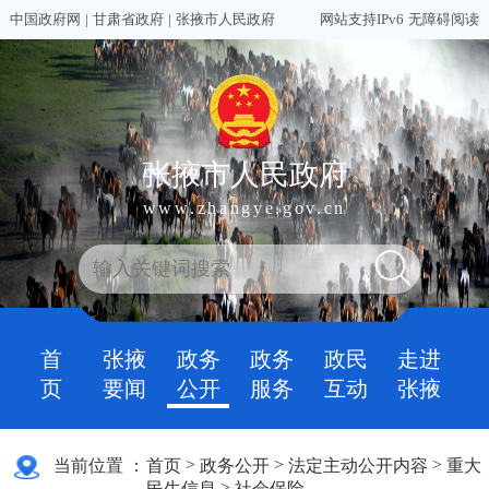
中国政府网
|
甘肃省政府
|
张掖市人民政府
网站支持IPv6
无障碍阅读
张掖市人民政府
www.zhangye.gov.cn
首
张掖
政务
政务
政民
走进
页
要闻
公开
服务
互动
张掖
>
>
>
当前位置 ：
首页
政务公开
法定主动公开内容
重大
>
民生信息
社会保险