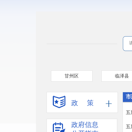
甘州区
临泽县
市
政 策
五
政府信息
五