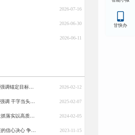
智能小掖
2026-07-16
2026-06-30
甘快办
2026-06-11
叶尔波力·孜汗在五届市人民政府第六次全体会议暨廉政工作会议上强调锚定目标任务践行为民承诺坚守初心加快建设幸福美好新张掖
2026-02-12
叶尔波力·孜汗在五届市人民政府第五次全体会议暨廉政工作会议上强调 干字当头抓落实 千方百计促发展 奋力开创高质量发展新局面
2025-02-07
赵立香在市政府第四次全体会议及廉政工作会议上强调 锚定目标 大抓落实以高质量落实推动高质量发展
2024-02-05
五届市政府第三次全体会议召开 会议强调 坚定抓发展促发展快发展的信心决心 争取今年发展质量更高成绩更优收成更好
2023-11-15