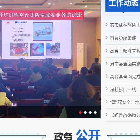
人民情怀 | “必须实事求是、求
工作动态
石玉成在张掖
​科普护航暑期 
怀 | “建设社会主义现代化强
高台县精准宣
肃南县全面实
高台县全面完
深耕拆旧一线
“驾”驭安全！
以练备战砺精兵防患