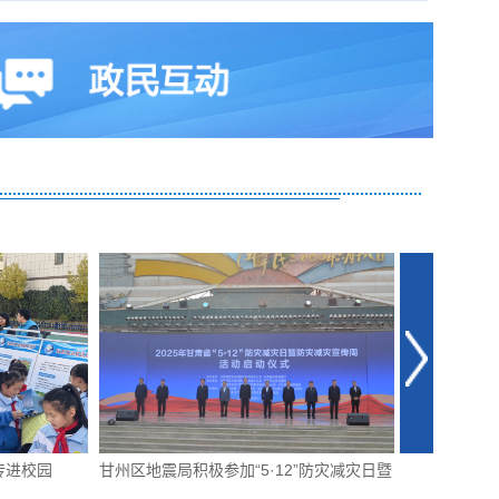
甘州区地震局积极参加“5·12”防灾减灾日暨
省地震局局长石玉成调研张