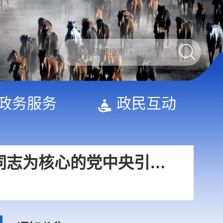
国，关键在科技自立自强”
向着建军一百年奋斗目标阔步前行——以习近平同志为核心的党中央引领人民军队书写强军兴军新篇章
政务服务
政民互动
习近平出席2026世界人工智能大会暨人工智能全球治理高级别会议开幕式并发表主旨讲话