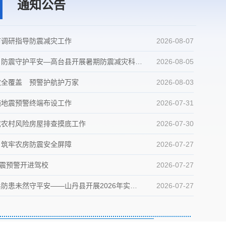
真务实、真抓实干”
通知公告
市调研指导防震减灾工作
2026-08-07
防震守护平安—高台县开展暑期防震减灾科普实践活动
2026-08-05
国，关键在科技自立自强”
教全覆盖 预警护航护万家
2026-08-03
施地震预警终端布设工作
2026-07-31
成农村风险房屋排查摸底工作
2026-07-30
向着建军一百年奋斗目标阔步前行——以习近平同志为核心的党中央引领人民军队书写强军兴军新篇章
 筑牢农房防震安全屏障
2026-07-27
地震预警开进驾校
2026-07-27
未然守平安——山丹县开展2026年实战化地震应急演练
2026-07-27