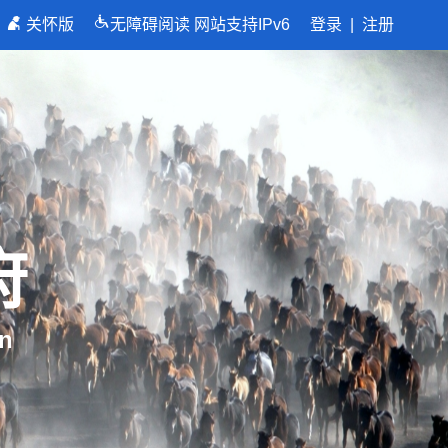
关怀版
无障碍阅读
网站支持IPv6
登录
|
注册
府
n