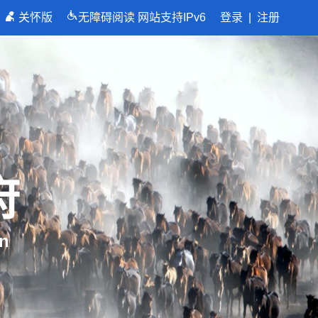
关怀版
无障碍阅读
网站支持IPv6
登录
|
注册
府
n