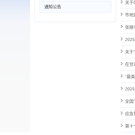
关于
通知公告
市地
张掖
20
关于
在甘
“最
20
全国
应急
第十