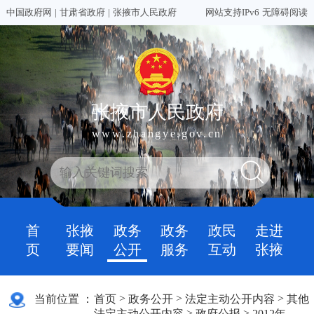
中国政府网
|
甘肃省政府
|
张掖市人民政府
网站支持IPv6
无障碍阅读
张掖市人民政府
www.zhangye.gov.cn
首
张掖
政务
政务
政民
走进
页
要闻
公开
服务
互动
张掖
>
>
>
当前位置 ：
首页
政务公开
法定主动公开内容
其他
>
>
法定主动公开内容
政府公报
2012年