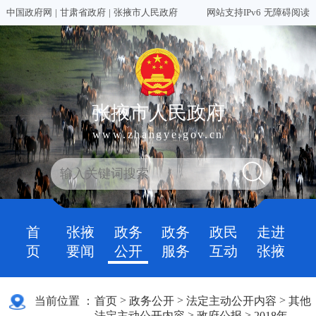
中国政府网
|
甘肃省政府
|
张掖市人民政府
网站支持IPv6
无障碍阅读
张掖市人民政府
www.zhangye.gov.cn
首
张掖
政务
政务
政民
走进
页
要闻
公开
服务
互动
张掖
>
>
>
当前位置 ：
首页
政务公开
法定主动公开内容
其他
>
>
法定主动公开内容
政府公报
2018年