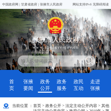
中国政府网
|
甘肃省政府
|
张掖市人民政府
网站支持IPv6
无障碍阅读
张掖市人民政府
www.zhangye.gov.cn
首
张掖
政务
政务
政民
走进
页
要闻
公开
服务
互动
张掖
>
>
>
当前位置 ：
首页
政务公开
法定主动公开内容
其他
>
>
>
法定主动公开内容
政府公报
2010年
第