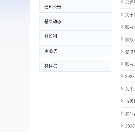
珍爱
通知公告
关于
基层动态
张掖
林长制
张掖
水涵院
张掖
张掖
林科院
20
关于
市级
春节
20