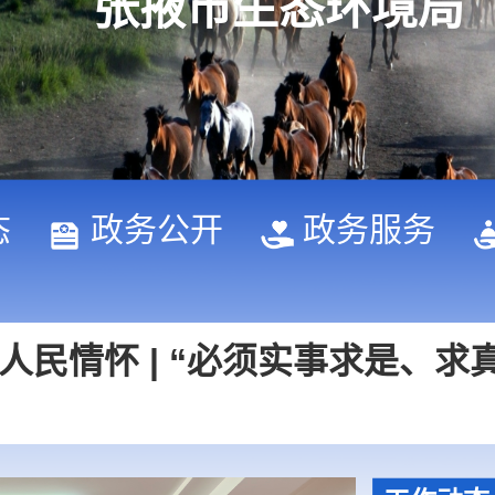
张掖市生态环境局
人民情怀 | “必须实事求是、求
态
政务公开
政务服务
怀 | “建设社会主义现代化强