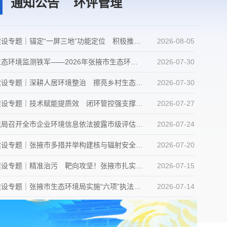
向着建军一百年奋斗目标阔步前行——以习近平同志为核心的党中央引领人民军队书写强军兴军新篇章
通知公告
环评管理
｜锚定“一屏三地”功能定位 积极推进美丽张掖建设先行示范
2026-08-05
监测铁军——2026年张掖市生态环境监测大比武活动正式开赛
2026-07-30
深耕人居环境整治 擦亮乡村生态底色——张掖市深入开展农村环境治理工作
2026-07-30
术赋能提质效 闭环管控强支撑——张掖市环评技术评估助力重大项目高效落地
2026-07-27
全市企业环境信息依法披露市级评估安排部署暨业务培训工作会议
2026-07-24
设专题｜张掖市多措并举构建核与辐射安全屏障
2026-07-20
题｜精准治污 靶向攻坚！张掖市扎实推进大气污染防治工作
2026-07-15
张掖市生态环境局实施“六项”执法模式，不断提升生态环境执法工作质效
2026-07-14