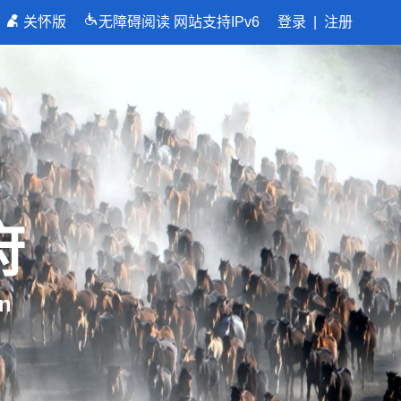
关怀版
无障碍阅读
网站支持IPv6
登录
|
注册
国，关键在科技自立自强”
府
n
向着建军一百年奋斗目标阔步前行——以习近平同志为核心的党中央引领人民军队书写强军兴军新篇章