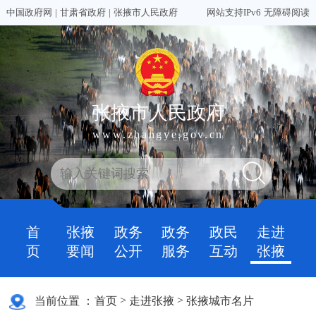
中国政府网
|
甘肃省政府
|
张掖市人民政府
网站支持IPv6
无障碍阅读
张掖市人民政府
www.zhangye.gov.cn
首
张掖
政务
政务
政民
走进
页
要闻
公开
服务
互动
张掖
>
>
当前位置 ：
首页
走进张掖
张掖城市名片