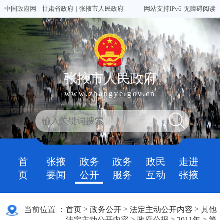
中国政府网
|
甘肃省政府
|
张掖市人民政府
网站支持IPv6
无障碍阅读
张掖市人民政府
www.zhangye.gov.cn
首
张掖
政务
政务
政民
走进
页
要闻
公开
服务
互动
张掖
>
>
>
当前位置 ：
首页
政务公开
法定主动公开内容
其他
>
>
>
法定主动公开内容
政府公报
2011年
第