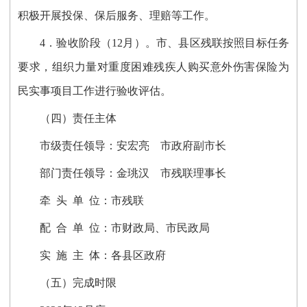
积极开展投保、保后服务、理赔等工作。
4．
验收阶段（12月）。市、县区残联按照目标任务
要求，组织力量对重度困难残疾人购买意外伤害保险为
民实事项目工作进行验收评估。
（四）
责任主体
市级责任领导：安宏亮
市政府副市长
部门责任领导：金珧汉
市残联理事长
牵
头
单
位
：市残联
配
合
单
位
：
市财政局、
市民政局
实
施
主
体
：各县区政府
（五）完成时限