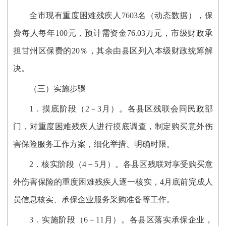
全市现有重度困难残疾人
7603名
（动态数据）
，
保
费
每人每年
100元，
预计需资金76.03万元，市级财政承
担甘州区保费的20％，其余由县区列入本级财政统筹解
决。
（三）实施步骤
1．
摸底阶段（
2－3
月）。各县区残联会同民政部
门，对重度困难残疾人进行摸底调查，制定购买意外伤
害保险服务工作方案，细化举措、明确时限。
2．
核实阶段（
4
－
5
月）。各县区残联对享受购买意
外伤害保险的重度困难残疾人逐一核实，4月底前完成人
员信息核实、承保企业服务采购准备等工作。
3．
实施阶段（
6
－1
1
月）。各县区落实承保企业，