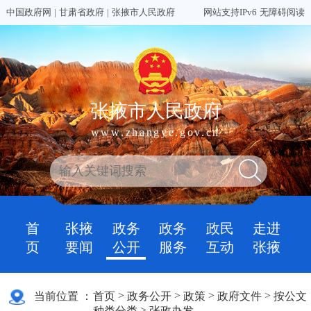
中国政府网
|
甘肃省政府
|
张掖市人民政府
网站支持IPv6
无障碍阅读
张掖市人民政府
www.zhangye.gov.cn
首
张掖
政务
政务
政民
走进
页
要闻
公开
服务
互动
张掖
>
>
>
>
当前位置 ：
首页
政务公开
政策
政府文件
按公文
>
种类分类
张政办发