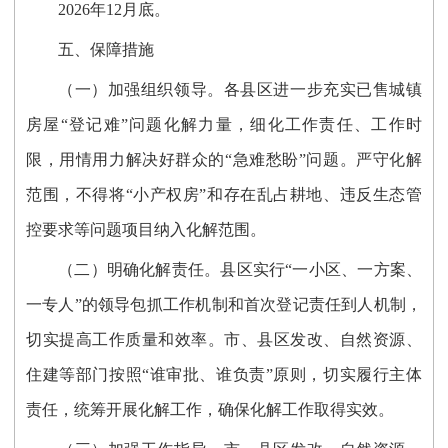
202
6
年12月
底。
五、保障措施
（一）加强组织领导。
各县区
进一步
充实已售城镇
房屋“登记难”问题化解力量
，
细化工作责任、工作时
限，
用情用力解决好群众的“急难愁盼”问题。严守
化解
范围
，不得将“小产权房”和存在乱占耕地、违反生态管
控要求等问题项目纳入化解范围。
（二）
明确化解责任
。
县区实行“一小区、一方案、
一专人”的领导包抓工作机制和首次登记责任到人机制，
切实提高工作质量和效率。
市、县区发改、自然资源、
住建等部门
按照“谁审批、谁负责”原则，
切实
履行主体
责任，统筹开展化解工作，确保化解工作取得实效。