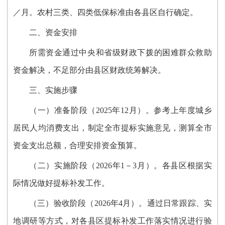
／月。农村三类、四类低保标准由各县区自行确定。
二、资金安排
所需资金
通过
中央和省级财政下拨的困难群众救助
资金解决
，
不足部分由
县区
财政
统筹解决
。
三、实施步骤
（一）
准
备阶段
（
202
5
年
12月）。
参考上年度城乡
居民人均消费支出，
制定全市提标实施意见
，测算全
市
资金支出总额，
合理
安排
资金预算。
（二）实施阶段
（
202
6
年1
－3
月
）。
各县区
根据实
际情况做好提标
补发
工作。
（三）验收阶段
（
202
6
年
4
月
）。
通过日常跟踪、实
地调研等方式，对各
县区
提标
补发
工作落实情况进行验