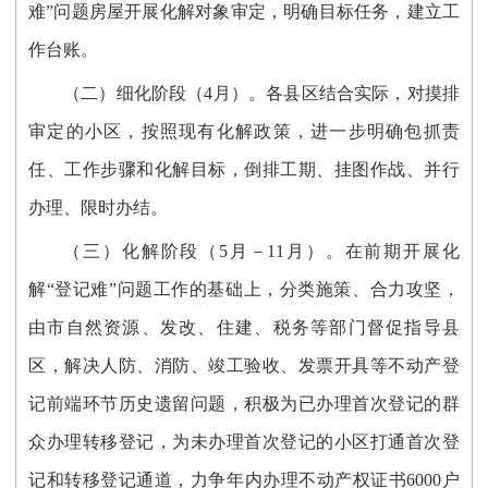
难”问题房屋开展化解对象审定，明确目标任务，建立工
作台账。
（二）
细化阶段（4月）
。
各县区结合实际，
对摸排
审定的小区，按照现有化解政策，进一步明确
包抓责
任、工作步骤和化解目标，倒排工期、挂图作战
、
并行
办理
、
限时办结。
（三）化解
阶段
（
5月－11月
）
。
在前期开展化
解“登记难”问题工作的基础上，
分类施策、合力攻坚，
由市自然资源、发改、住建、税务等部门
督促指导
县
区，
解决人防、消防、竣工验收
、
发票开具
等
不动产登
记前端环节历史
遗留问题，
积极为已办理首次登记的群
众办理转移登记，为未办理首次登记的小区打通首次登
记和转移登记通道，
力争年内办理不动产权证书6000户