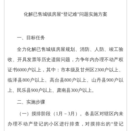
化解已售城镇房屋“登记难”问题实施方案
一、目标任务
全力化解已售城镇房屋规划、
消防、人防、竣工验
收
、
开具发票
等
历史
遗留问题，力争年内办理不动产权
证书6000户以上
，
其中：市本级及甘州区2300户以上、
临泽县800户以上、高台县800户以上、山丹县900户以
上、民乐县900户以上、肃南县300户以上。
二、实施步骤
（一）
摸排阶段（1月－3月）
。各县区
对辖区内未
办理不动产登记的小区进行排查，
对摸排出的“登记