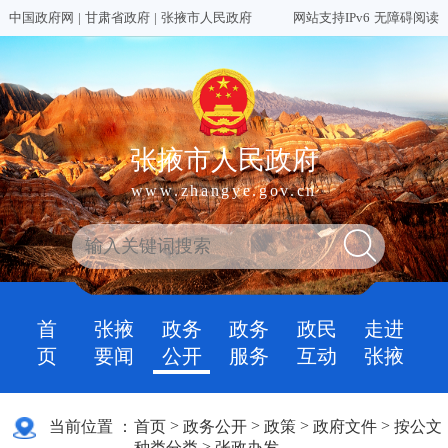
中国政府网
|
甘肃省政府
|
张掖市人民政府
网站支持IPv6
无障碍阅读
张掖市人民政府
www.zhangye.gov.cn
首
张掖
政务
政务
政民
走进
页
要闻
公开
服务
互动
张掖
>
>
>
>
当前位置 ：
首页
政务公开
政策
政府文件
按公文
>
种类分类
张政办发