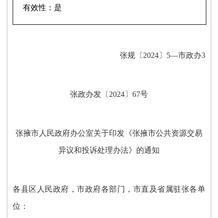
有效性：
是
张规〔
2024
〕
5—市政办3
张政
办发〔202
4
〕
67
号
张掖市人民政府办公室
关于印发《张掖市公共资源交易
异议和投诉处理办法》的通知
各县区人民政府，
市政府各部门，市直及省属驻张各单
位
：