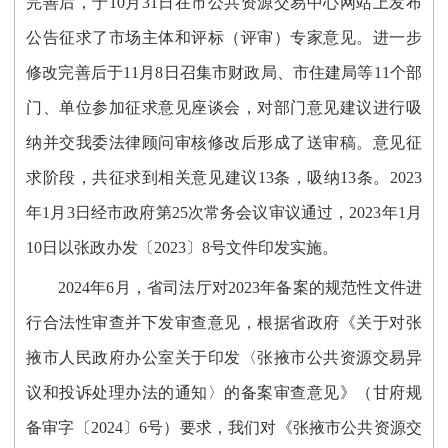
完善后，于
10
月
31
日
在市公共资源交易中心网站上发布
公告征求了市场主体和评标（评审）专家意见
。
进一步
修改完善后于
11
月
8
日
召集
市财政局、市住建局等
11
个部
门、单位
参加征求意见座谈会
，对部门意见建议进行吸
纳并交我委法律顾问审核修改后形成了送审稿。
意见征
求阶段，共征求到相关意见建议
13
条，吸纳
13
条。
2023
年1月3日经市政府第25次常务会议审议通过
，
2023年1月
10日以张政办发〔2023〕8号文件印发实施。
2024年6月，省司法厅对2023年备案的规范性文件进
行合法性审查并下发审查意见，根据省政府《关于对张
掖市人民政府办公室关于印发〈
张掖市公共资源交易异
议和投诉处理办法的通知〉的备案审查意见
》（甘府规
备审字
〔
202
4
〕
6
号
）要求
，我们对
《张掖市公共资源交