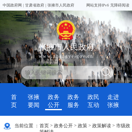
中国政府网
|
甘肃省政府
|
张掖市人民政府
网站支持IPv6
无障碍阅读
张掖市人民政府
www.zhangye.gov.cn
首
张掖
政务
政务
政民
走进
页
要闻
公开
服务
互动
张掖
>
>
>
>
当前位置 ：
首页
政务公开
政策
政策解读
市级政
策解读