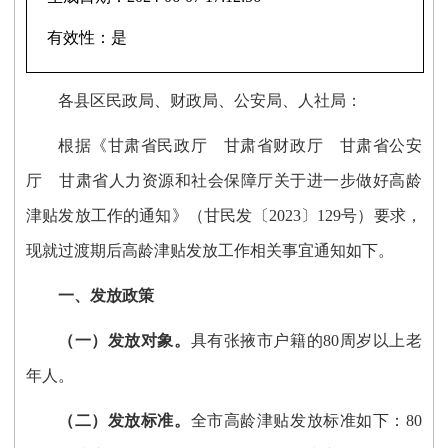
有效性：
是
各
县区
民政局、财政局、公安局、人社局
：
根据《甘肃省民政厅
甘肃省财政厅
甘肃省公安
厅
甘肃省人力资源和社会保障厅关于进一步做好高龄
津贴发放工作的通知》（甘民发〔
2023〕129号）
要求
，
现就过渡期后
高龄津贴发放
工作
相关
事宜通知如下。
一、发放政策
（一）发放对象。
具有
张掖市
户籍的
80周岁以上老
年人。
（二）
发放
标准。
全市高龄津贴发放标准如下：
80