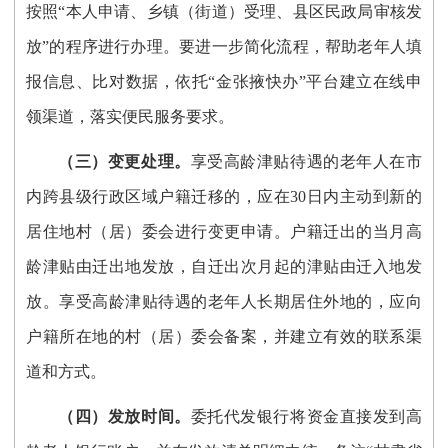
按照
“本人申请、乡镇
（
街道
）
受理、
县区民政局
审核发
放
”的程序进行办理
。要
进一步简化流程，帮助老年人填
报信息、比对数据，依托
“
金张掖
快办
”平台建立在线申
领渠道，落实便民服务要求。
（
三
）
变更处理。
享受高龄津贴待遇的老年人在
市
内跨县级行政区域户籍迁移的，应在
30日内主动到新的
居住地村
（
居
）
委会进行变更申请。户籍迁出的当月
高
龄
津贴由迁出地发放，自迁出次月起的津贴由迁入地发
放。享受高龄津贴待遇的老年人长期居住外地的，应向
户籍所在地的村
（居）委会备案，并建立有效的联系渠
道和方式。
（
四
）
发放时间。
委托代发银行将资金直接发到高