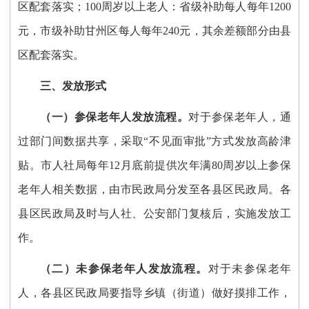
区配套落实；100周岁以上老人：省级补助每人每年1200
元，市级补助甘州区每人每年240元，其余差额部分由县
区配套落实。
三、发放形式
（
一
）
参保老年人发放流程。
对于参保老年人，通
过部门间数据共享，采取
“不见面审批”方式发放高龄津
贴。
市
人社
局
每年
12月底前提供次年满80周岁以上参保
老年人相关数据，由
市民政局
分发至
各县区民政局
。
各
县区民政局
及时与人社、公安部门
复
核后，实施发放工
作。
（
二
）
未参保老年人发放流程。
对于未参保老年
人，
各县区民政局
要指导乡镇
（
街道
）
做好摸排工作，