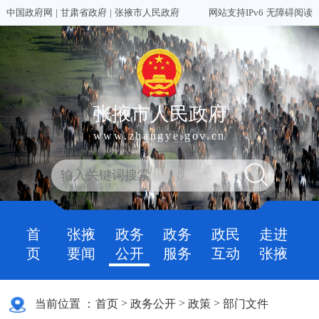
中国政府网
|
甘肃省政府
|
张掖市人民政府
网站支持IPv6
无障碍阅读
张掖市人民政府
www.zhangye.gov.cn
首
张掖
政务
政务
政民
走进
页
要闻
公开
服务
互动
张掖
>
>
>
当前位置 ：
首页
政务公开
政策
部门文件