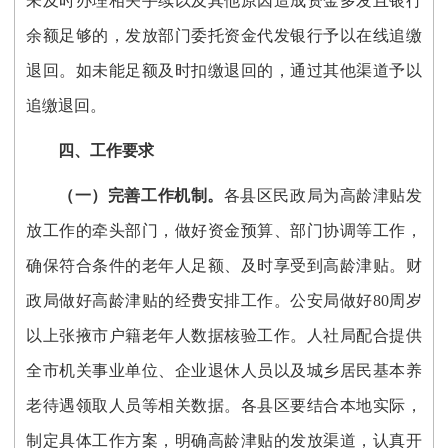
未及时办理相关手续以及其他原因造成资金多发且银行
余额足够的，发放部门委托资金代发银行予以在线追缴
退回。如未能足额及时扣缴退回的，通过其他渠道予以
追缴退回。
四、工作要求
（
一
）
完善工作机制。
各县区
民政
局
为高龄津贴发
放工作的牵头部门，做好资金预算、部门协调等工作，
确保符合条件的老年人足额、及时享受到高龄津贴。财
政
局
做好高龄津贴的经费安排工作。公安
局
做好
80周岁
以上
张掖市户
籍老年人数据核验工作。人社
局
配合提供
全市
机关事业单位
、企业
退休人员以及城乡居民基本养
老
待遇领取
人员等相关数据。
各县区
要结合本地实际，
制定具体工作方案
，
明确高龄津贴的发放渠道，认真开