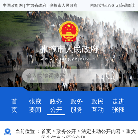
中国政府网
|
甘肃省政府
|
张掖市人民政府
网站支持IPv6
无障碍阅读
张掖市人民政府
www.zhangye.gov.cn
首
张掖
政务
政务
政民
走进
页
要闻
公开
服务
互动
张掖
>
>
>
当前位置 ：
首页
政务公开
法定主动公开内容
重大
>
民生信息
医疗保障