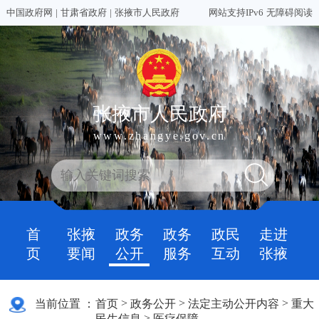
中国政府网
|
甘肃省政府
|
张掖市人民政府
网站支持IPv6
无障碍阅读
张掖市人民政府
www.zhangye.gov.cn
首
张掖
政务
政务
政民
走进
页
要闻
公开
服务
互动
张掖
>
>
>
当前位置 ：
首页
政务公开
法定主动公开内容
重大
>
民生信息
医疗保障