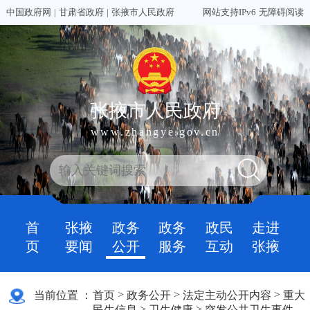
中国政府网
|
甘肃省政府
|
张掖市人民政府
网站支持IPv6
无障碍阅读
张掖市人民政府
www.zhangye.gov.cn
首
张掖
政务
政务
政民
走进
页
要闻
公开
服务
互动
张掖
>
>
>
当前位置 ：
首页
政务公开
法定主动公开内容
重大
>
>
民生信息
卫生健康
突发公共卫生事件