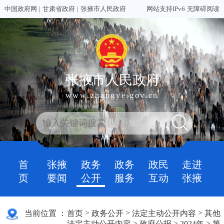
中国政府网
|
甘肃省政府
|
张掖市人民政府
网站支持IPv6
无障碍阅读
张掖市人民政府
www.zhangye.gov.cn
首
张掖
政务
政务
政民
走进
页
要闻
公开
服务
互动
张掖
>
>
>
当前位置 ：
首页
政务公开
法定主动公开内容
其他
>
>
>
法定主动公开内容
政府公报
2024年
第