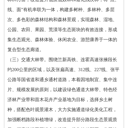
线、面”有机串联为一体，构建多树种、多林种、多层
次、多色彩的森林结构和森林景观，实现森林、湿地、
公园、农田、果园、荒漠等生态斑块的有效连接，形成
集生态观光、森林体验、休闲农业、游憩康养于一体的
复合型生态廊道。
（三）交通大林带。围绕兰新高铁、连霍高速张掖段长
约200公里的区域，以及张扁高速、312线、227线、张平
公路等国省道和通乡通村道路，本着因地制宜、集中连
片、规模发展的原则，以建设绿色通道大林带、特色经
济林产业带和苗木花卉产业基地为目标，选择乡土树
种，搭配色叶观景灌木，大力实施通道绿化美化工程，
加强断档路段补植增绿，改造提升部分路段生态景观质