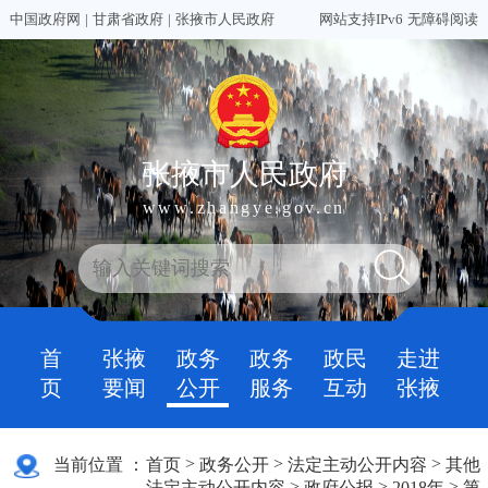
中国政府网
|
甘肃省政府
|
张掖市人民政府
网站支持IPv6
无障碍阅读
张掖市人民政府
www.zhangye.gov.cn
首
张掖
政务
政务
政民
走进
页
要闻
公开
服务
互动
张掖
>
>
>
当前位置 ：
首页
政务公开
法定主动公开内容
其他
>
>
>
法定主动公开内容
政府公报
2018年
第