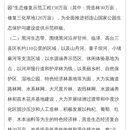
园”生态修复示范工程150万亩（其中：营造林30万亩，
修复三化草地120万亩），为全面推进祁连山国家公园生
态保护与建设提供示范样板。
（二）黑河生态带。围绕黑河沿岸甘州、临泽、高台三
县区长约110公里的区域，以及山丹河、童子坝河、小堵
麻河等支流区域，以水源涵养示范区、休闲体验基地为
点，以河岸慢行道和护岸林为线，以美丽乡村、自然保
护区、湿地公园、特色经济林基地等为面，大力实施道
路林网、水系林网、大尺度片林、农田林网、水源涵养
林和苗木花卉基地建设，大力开展绿洲过渡带和中度沙
化区固沙压沙和人工造林，积极发展以枸杞、葡萄、红
枣、木本油料等为主的特色经济林，营造生态经济复合
林20万亩，改造提升低质低效林和退化残次林，将“点、