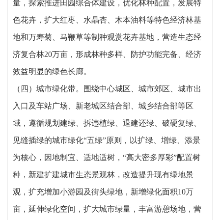
量，探索推进田园综合体建设，优化林种配置，发展特
色花卉，扩大红枣、水晶杏、木本油料等特色经济林基
地和万寿菊、马鞭草等制种观赏花卉基地，营造生态经
济复合林20万亩，形成林种多样、防护功能完备、经济
效益明显的绿色长廊。
（四）城市绿化带。围绕中心城区、城市郊区、城市出
入口及车站广场、新老城区结合部、城乡结合部等区
域，遵循规划建绿、拆违植绿、退建还绿、破硬复绿、
见缝插绿的城市绿化“五绿”原则，以扩绿、增绿、添景
为核心，因地制宜、适地适树，“高大密多厚彩”配置树
种，新建扩建城市生态景观林，改造提升现有绿地景
观，扩充增加小游园及街头绿地，新增绿化面积10万
亩，延伸绿化空间，扩大城市绿量，丰富游憩场地，营