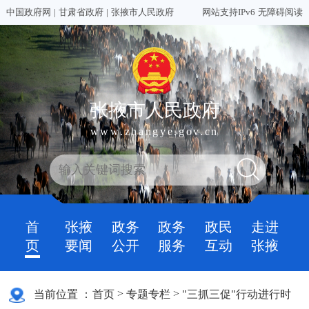
中国政府网
|
甘肃省政府
|
张掖市人民政府
网站支持IPv6
无障碍阅读
张掖市人民政府
www.zhangye.gov.cn
首
张掖
政务
政务
政民
走进
页
要闻
公开
服务
互动
张掖
>
>
当前位置 ：
首页
专题专栏
"三抓三促"行动进行时