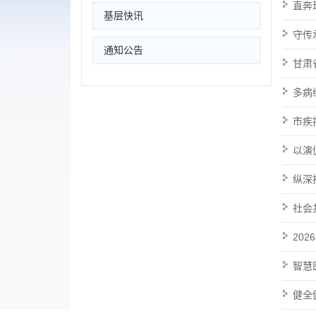
直奔
基层快讯
守传
通知公告
甘肃
多病
市疾
以演
纵深
社会
20
智慧
健全