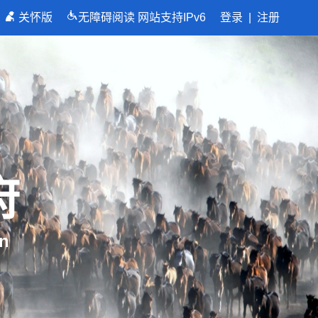
关怀版
无障碍阅读
网站支持IPv6
登录
|
注册
府
n