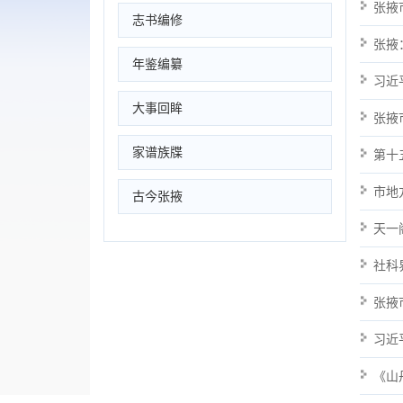
张掖
志书编修
张掖
年鉴编纂
习近
大事回眸
张掖
家谱族牒
第十
市地
古今张掖
天一
社科
张掖
习近
《山