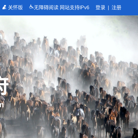
关怀版
无障碍阅读
网站支持IPv6
登录
|
注册
府
n