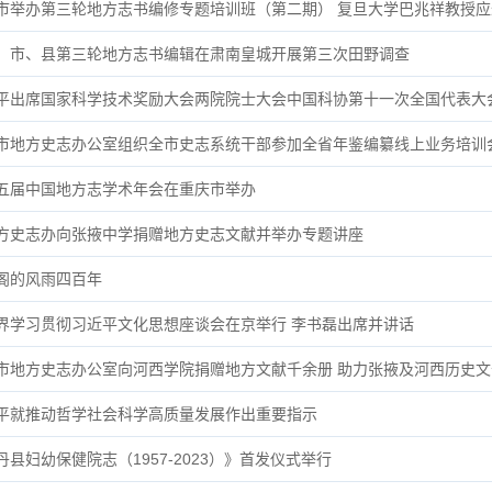
市举办第三轮地方志书编修专题培训班（第二期） 复旦大学巴兆祥教授应
：市、县第三轮地方志书编辑在肃南皇城开展第三次田野调查
平出席国家科学技术奖励大会两院院士大会中国科协第十一次全国代表大
市地方史志办公室组织全市史志系统干部参加全省年鉴编纂线上业务培训
五届中国地方志学术年会在重庆市举办
方史志办向张掖中学捐赠地方史志文献并举办专题讲座
阁的风雨四百年
界学习贯彻习近平文化思想座谈会在京举行 李书磊出席并讲话
市地方史志办公室向河西学院捐赠地方文献千余册 助力张掖及河西历史文
平就推动哲学社会科学高质量发展作出重要指示
丹县妇幼保健院志（1957-2023）》首发仪式举行