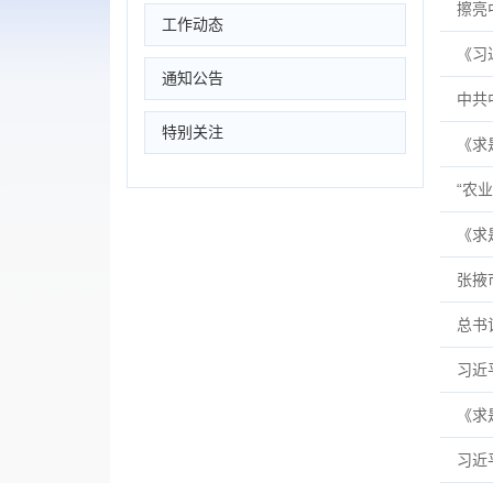
擦亮
工作动态
《习
通知公告
中共
特别关注
《求
“农
《求
张掖
总书
习近
《求
习近