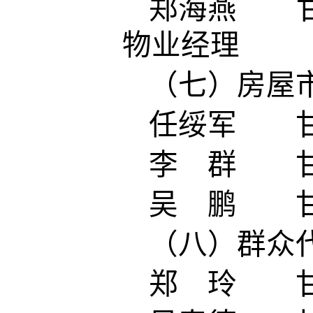
郑海燕 甘
物业经理
（七）房屋
任绥军 甘
李 群 甘
吴 鹏 甘
（八）群众
郑 玲 甘