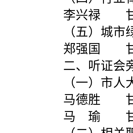
李兴禄 甘
（五）城市
郑强国 甘
二、听证会旁
（一）市人
马德胜 甘
马 瑜 甘