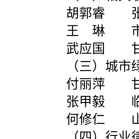
胡郭睿 张
王 琳 市
武应国 甘
（三）城市
付丽萍 甘
张甲毅 临
何修仁 山
（四）行业